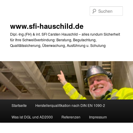
Zum
primären
Such
Inhalt
springen
www.sfi-hauschild.de
Dipl.-Ing.(FH) & int. SFI Carsten Hauschild – alles rundum Sicherheit
für Ihre Schweißverbindung: Beratung, Begutachtung,
Qualitätssicherung, Überwachung, Ausführung u. Schulung
Hauptmenü
Startseite
Herstellerqualifikation nach DIN EN 1090-2
Was ist DGL und AD2000
Referenzen
Impressum